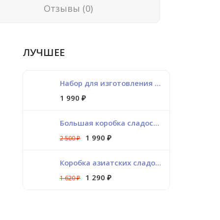
Отзывы (0)
ЛУЧШЕЕ
Набор для изготовления слаймов
1 990
₽
Большая коробка сладостей из разных стран
1 990
2 500
₽
₽
Коробка азиатских сладостей
1 290
1 620
₽
₽