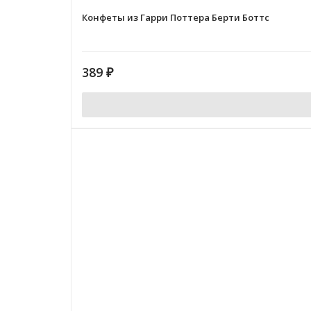
Конфеты из Гарри Поттера Берти Боттс
389
₽