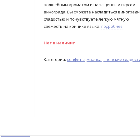
волшебным ароматом и насыщенным вкусом
винограда. Вы сможете насладиться виноград
сладостью и почувствуете легкую мятную
свежесть на кончике языка.
подробнее
Нет в наличии
Категории:
конфеты
,
жвачка
,
японские сладост