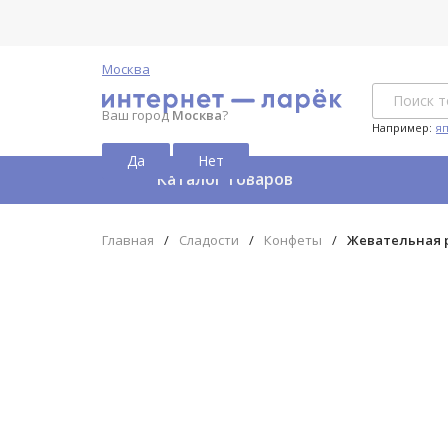
Москва
Ваш город
Москва
?
Например:
я
Каталог товаров
Главная
/
Сладости
/
Конфеты
/
Жевательная 