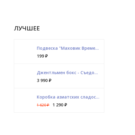
ЛУЧШЕЕ
Подвеска "Маховик Времени"
199
₽
Джентльмен бокс - Съедобный
3 990
₽
Коробка азиатских сладостей
1 290
₽
1 620
₽