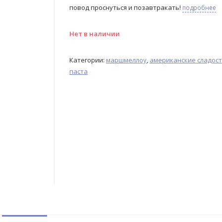
повод проснуться и позавтракать!
подробнее
Нет в наличии
Категории:
маршмеллоу
,
американские сладос
паста