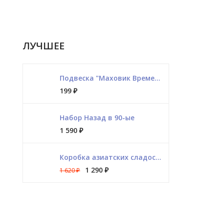
ЛУЧШЕЕ
Подвеска "Маховик Времени"
199
₽
Набор Назад в 90-ые
1 590
₽
Коробка азиатских сладостей
1 290
₽
1 620
₽