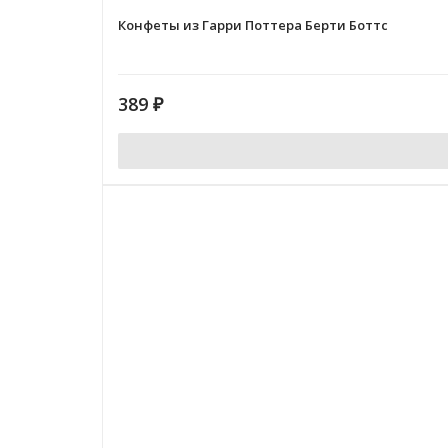
Конфеты из Гарри Поттера Берти Боттс
389
₽