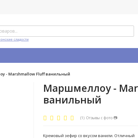
понские сладости
у - Marshmallow Fluff ванильный
Маршмеллоу - Mars
ванильный
(1)
Отзывы с фото
📷
Кремовый зефир со вкусом ванили. Отличный