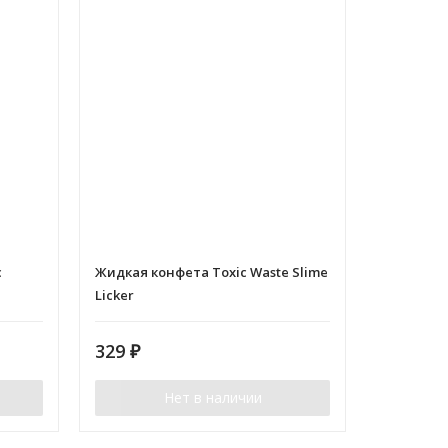
c
Жидкая конфета Toxic Waste Slime
Licker
329
₽
Нет в наличии