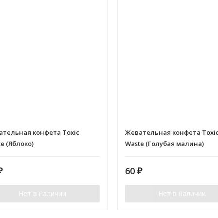
ательная конфета Toxic
Жевательная конфета Toxi
e (Яблоко)
Waste (Голубая малина)
₽
60
₽
Нет в наличии
Нет в наличии