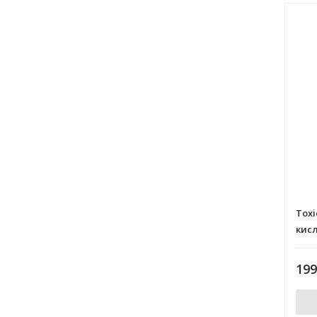
Toxi
кис
(ор
19