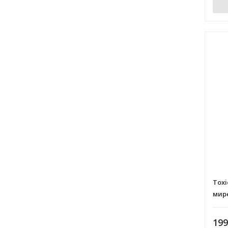
Toxi
мир
19