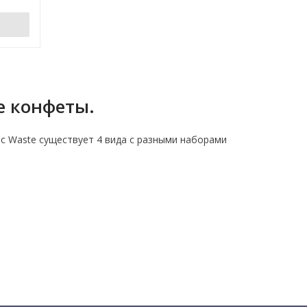
ре конфеты.
ic Waste существует 4 вида с разными наборами
.
ями!