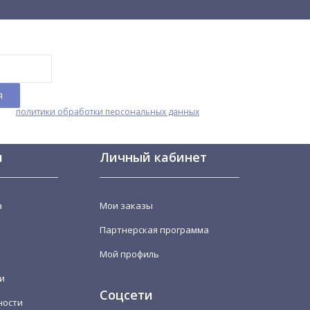
т - тот проиграл!
овия
политики обработки персональных данных
я
Личный кабинет
достей SMACKTHAT.RU с быстрой доставкой по
 почти у тебя. В Москву, Санкт-Петербург,
а
Мои заказы
 посылка придет очень быстро.
Партнерская программа
Мой профиль
и
Соцсети
ности