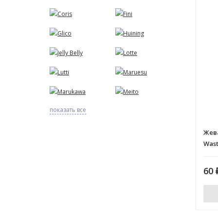
Coris
Fini
Glico
Huining
Jelly Belly
Lotte
Lutti
Maruesu
Marukawa
Meito
показать все
Жев
Wast
60