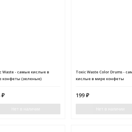
c Waste - самые кислые в
Toxic Waste Color Drums - с
е конфеты (зеленые)
кислые в мире конфеты
(разноцветные)
4
₽
199
₽
Нет в наличии
Нет в наличии