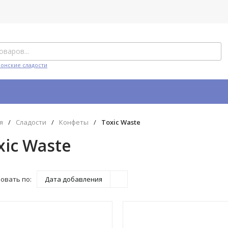
понские сладости
я
/
Сладости
/
Конфеты
/
Toxic Waste
xic Waste
овать по:
Дата добавления