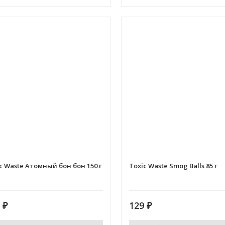
c Waste Атомный бон бон 150 г
Toxic Waste Smog Balls 85 г
9
₽
129
₽