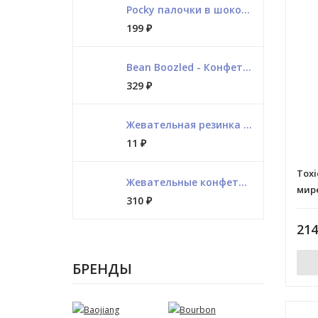
Pocky палочки в шоколаде клубника
199
₽
Bean Boozled - Конфеты с разными вкусами (пакет)
329
₽
Жевательная резинка Love is, микс
11
₽
Toxi
Жевательные конфеты банан в шоколаде "Сделай сам"
мир
310
₽
21
БРЕНДЫ
Baojiang
Bourbon