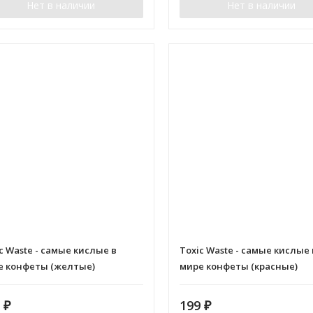
Нет в наличии
Нет в наличии
c Waste - самые кислые в
Toxic Waste - самые кислые 
е конфеты (желтые)
мире конфеты (красные)
9
₽
199
₽