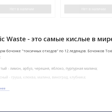
Нет в наличии
Нет в наличии
ic Waste - это самые кислые в ми
ом бочонке "токсичных отходов" по 12 леденцов. Бочонков Tox
:
тый - лимон, арбуз, черешня, яблоко, пурпурная малина;
сный - груша, клюква, малина, виноград, клубника;
еный - лайм, киви, дыня, зеленое яблоко, груша;
бнее
летовый - виноград, ежевика, черника, черная смородина, вишня
рой Toxic Waste Challenge с друзь