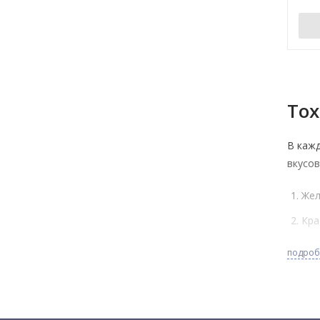
Tox
В кажд
вкусов
Жел
Кра
Зел
подро
Фио
Уст