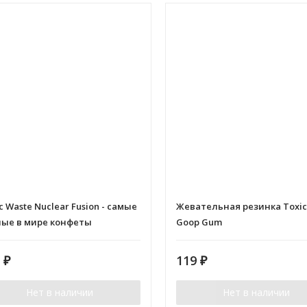
c Waste Nuclear Fusion - самые
Жевательная резинка Toxic
лые в мире конфеты
Goop Gum
анжевые)
9
₽
119
₽
Нет в наличии
Нет в наличии