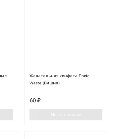
амые
Жевательная конфета Toxic
Waste (Вишня)
60
₽
Нет в наличии