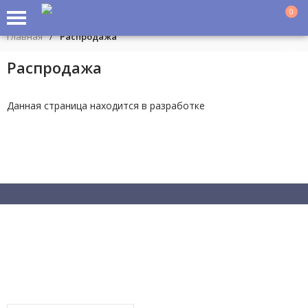
0
Главная
/
Распродажа
Распродажа
Данная страница находится в разработке
Рассылочка 😏
Раз в пару недель (или реже) мы рассылаем промокоды, горячие
новинки и анонсы акций!