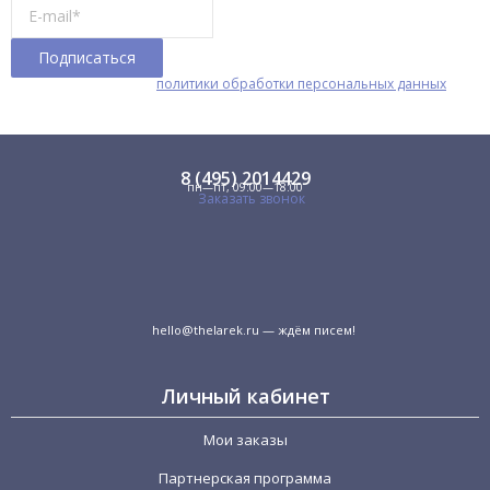
Я принимаю условия
политики обработки персональных данных
8 (495) 2014429
пн—пт, 09:00—18:00
Заказать звонок
hello@thelarek.ru
— ждём писем!
Личный кабинет
Мои заказы
Партнерская программа