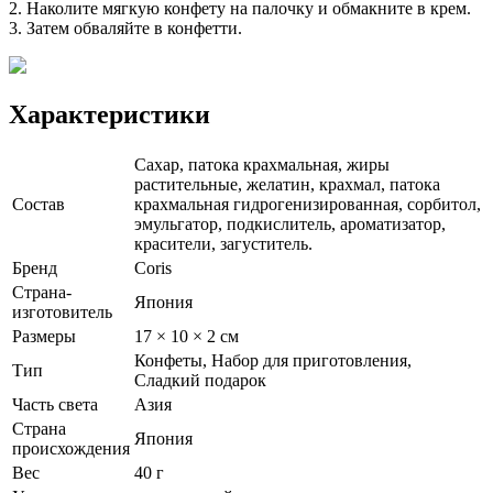
2. Наколите мягкую конфету на палочку и обмакните в крем.
3. Затем обваляйте в конфетти.
Характеристики
Сахар, патока крахмальная, жиры
растительные, желатин, крахмал, патока
Состав
крахмальная гидрогенизированная, сорбитол,
эмульгатор, подкислитель, ароматизатор,
красители, загуститель.
Бренд
Coris
Страна-
Япония
изготовитель
Размеры
17 × 10 × 2 см
Конфеты, Набор для приготовления,
Тип
Сладкий подарок
Часть света
Азия
Страна
Япония
происхождения
Вес
40 г