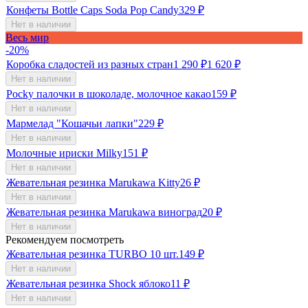
Конфеты Bottle Caps Soda Pop Candy
329
₽
Нет в наличии
Весь мир
-20%
Коробка сладостей из разных стран
1 290
₽
1 620
₽
Нет в наличии
Pocky палочки в шоколаде, молочное какао
159
₽
Нет в наличии
Мармелад "Кошачьи лапки"
229
₽
Нет в наличии
Молочные ириски Milky
151
₽
Нет в наличии
Жевательная резинка Marukawa Kitty
26
₽
Нет в наличии
Жевательная резинка Marukawa виноград
20
₽
Нет в наличии
Рекомендуем посмотреть
Жевательная резинка TURBO 10 шт.
149
₽
Нет в наличии
Жевательная резинка Shock яблоко
11
₽
Нет в наличии