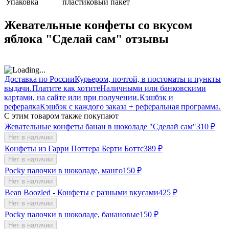
Упаковка
пластиковый пакет
Жевательные конфеты со вкусом
яблока "Сделай сам" отзывы
Доставка по России
Курьером, почтой, в постоматы и пункты
выдачи.
Платите как хотите
Наличными или банковскими
картами, на сайте или при получении.
Кэшбэк и
рефералка
Кэшбэк с каждого заказа + реферальная программа.
С этим товаром также покупают
Жевательные конфеты банан в шоколаде "Сделай сам"
310
₽
Нет в наличии
Конфеты из Гарри Поттера Берти Боттс
389
₽
Нет в наличии
Pocky палочки в шоколаде, манго
150
₽
Нет в наличии
Bean Boozled - Конфеты с разными вкусами
425
₽
Нет в наличии
Pocky палочки в шоколаде, банановые
150
₽
Нет в наличии