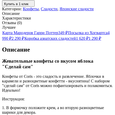
Купить в 1 клик
Категории:
Конфеты
,
Сладости
,
Японские сладости
Описание
Характеристики
Отзывы (0)
Лучшее
Карта Мародеров Гарри Поттер
349
₽
Посылка из Хогвартса
4
990
₽
2 290
₽
Коробка азиатских сладостей
1 620
₽
1 290
₽
Описание
Жевательные конфеты со вкусом яблока
"Сделай сам"
Конфеты от Coris - это сладость и развлечение. Яблочки в
карамели и разноцветные конфетти - вкуснятина! С набором
"сделай сам" от Coris можно пофантазировать и полакомиться.
Идеально!
Инструкция:
1. В формочку положите крем, а во вторую разноцветные
шарики для декора.