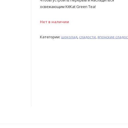
чтобы устроить перерыв и насладиться
освежающим KitKat Green Tea!
Нет в наличии
Категории:
шоколад
,
сладости
,
японские сладос