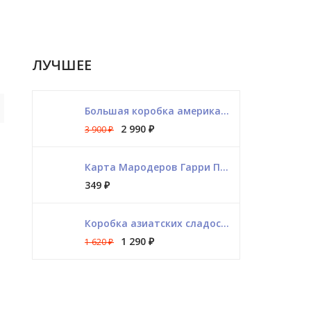
ЛУЧШЕЕ
Большая коробка американских сладостей
2 990
₽
3 900
₽
Карта Мародеров Гарри Поттер
349
₽
Коробка азиатских сладостей
1 290
₽
1 620
₽