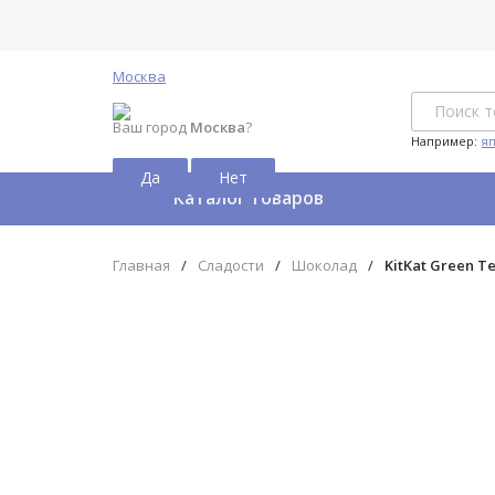
Москва
Ваш город
Москва
?
Например:
я
Каталог товаров
Главная
/
Сладости
/
Шоколад
/
KitKat Green T