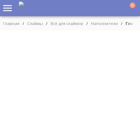
0
Главная
/
Слаймы
/
Всё для слаймов
/
Наполнители
/
Глитт