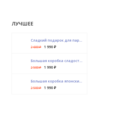
ЛУЧШЕЕ
Сладкий подарок для парня на 23 февраля
1 990
₽
2 600
₽
Большая коробка сладостей из разных стран
1 990
₽
2 500
₽
Большая коробка японских сладостей
1 990
₽
2 500
₽