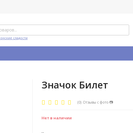
понские сладости
Значок Билет
(0)
Отзывы с фото
📷
Нет в наличии