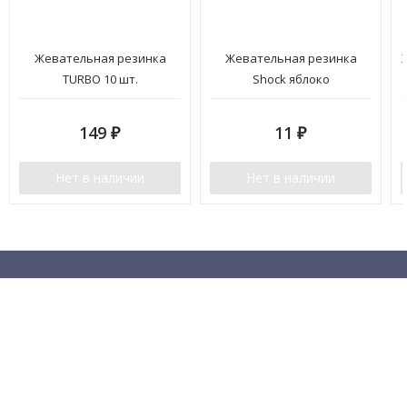
Жевательная резинка
Жевательная резинка
TURBO 10 шт.
Shock яблоко
149
11
₽
₽
Нет в наличии
Нет в наличии
Рассылочка 😏
Раз в пару недель (или реже) мы рассылаем промокоды, горячие
новинки и анонсы акций!