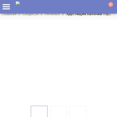
0
Главная
/
Сладости
/
Печенье
/
Хрустящие палочки Toppo Va