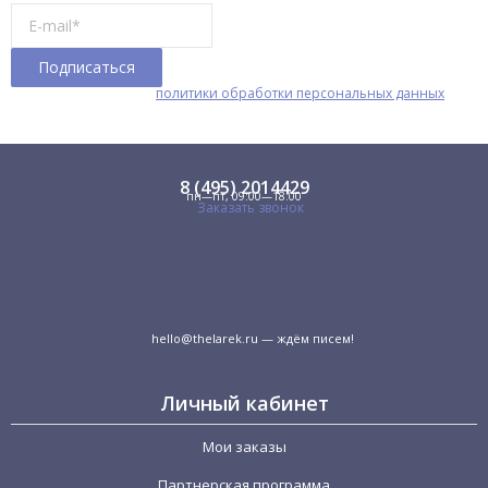
Я принимаю условия
политики обработки персональных данных
8 (495) 2014429
пн—пт, 09:00—18:00
Заказать звонок
hello@thelarek.ru
— ждём писем!
Личный кабинет
Мои заказы
Партнерская программа