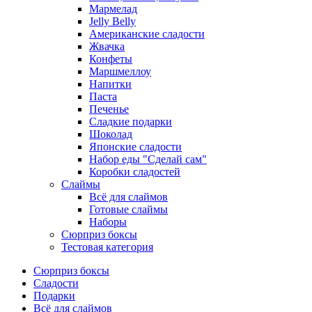
Мармелад
Jelly Belly
Американские сладости
Жвачка
Конфеты
Маршмеллоу
Напитки
Паста
Печенье
Сладкие подарки
Шоколад
Японские сладости
Набор еды "Сделай сам"
Коробки сладостей
Слаймы
Всё для слаймов
Готовые слаймы
Наборы
Сюрприз боксы
Тестовая категория
Сюрприз боксы
Сладости
Подарки
Всё для слаймов