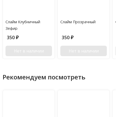
Слайм Клубничный
Слайм Прозрачный
С
Зефир
350
350
₽
₽
Нет в наличии
Нет в наличии
Рекомендуем посмотреть