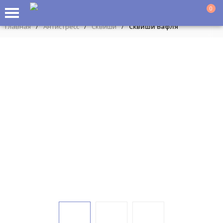
0
Главная
/
Антистресс
/
Сквиши
/
Сквиши Вафля