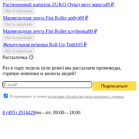
Растворимый напиток ZUKO (Зуко) вкус манго
49
₽
Нет в наличии
Мармеладная лента Fini Roller арбуз
89
₽
Нет в наличии
Мармеладная лента Fini Roller клубника
89
₽
Нет в наличии
Жевательная резинка Roll Up Tutti
105
₽
Нет в наличии
Рассылочка 😏
Раз в пару недель (или реже) мы рассылаем промокоды,
горячие новинки и анонсы акций!
Я принимаю условия
политики обработки персональных данных
8 (495) 2014429
пн—пт, 09:00—18:00