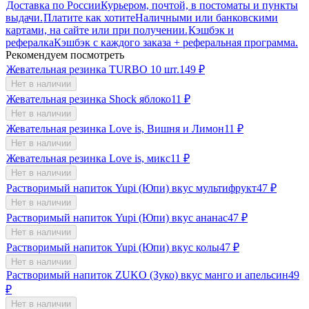
Доставка по России
Курьером, почтой, в постоматы и пункты
выдачи.
Платите как хотите
Наличными или банковскими
картами, на сайте или при получении.
Кэшбэк и
рефералка
Кэшбэк с каждого заказа + реферальная программа.
Рекомендуем посмотреть
Жевательная резинка TURBO 10 шт.
149
₽
Нет в наличии
Жевательная резинка Shock яблоко
11
₽
Нет в наличии
Жевательная резинка Love is, Вишня и Лимон
11
₽
Нет в наличии
Жевательная резинка Love is, микс
11
₽
Нет в наличии
Растворимый напиток Yupi (Юпи) вкус мультифрукт
47
₽
Нет в наличии
Растворимый напиток Yupi (Юпи) вкус ананас
47
₽
Нет в наличии
Растворимый напиток Yupi (Юпи) вкус колы
47
₽
Нет в наличии
Растворимый напиток ZUKO (Зуко) вкус манго и апельсин
49
₽
Нет в наличии