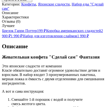
Категории:
Конфеты
,
Японские сладости
,
Набор еды "Сделай
сам"
Описание
Характеристики
Отзывы (0)
Лучшее
Брелок Гарри Поттер
199
₽
Коробка американских сладостей
2
900
₽
1 990
₽
Набор для изготовления слаймов
1 990
₽
Описание
Жевательная конфета "Сделай сам" Фантазия
Эти японские сладости от компании
Kracie обязательно доставят огромное удовольствие детям и
взрослым. В набор входит 3 пронумерованных пакетика,
мерная ложка и ёмкость с двумя отделениями для смешивания
ингредиентов.
А вот и сама инструкция:
Смешайте 1-й порошок с водой и получите
смесь желтого цвета.