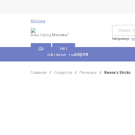
Москва
Ваш город
Москва
?
Например:
я
Каталог товаров
Главная
/
Сладости
/
Печенье
/
Reese's Sticks