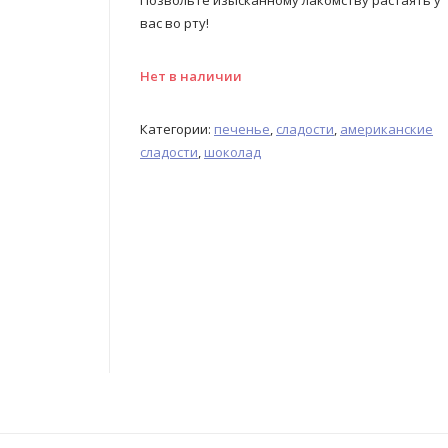
Позвольте изысканному лакомству растаять у
вас во рту!
Нет в наличии
Категории:
печенье
,
сладости
,
американские
сладости
,
шоколад