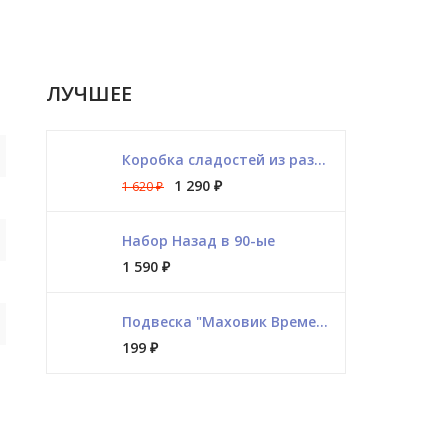
ЛУЧШЕЕ
Коробка сладостей из разных стран
1 290
₽
1 620
₽
Набор Назад в 90-ые
1 590
₽
Подвеска "Маховик Времени"
199
₽