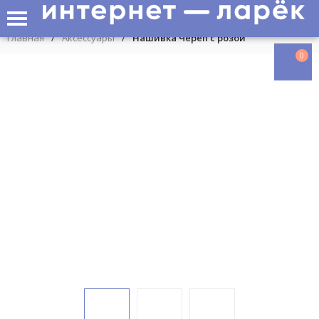
Главная
/
Аксессуары
/
Нашивка Череп с розой
0