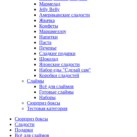
Мармелад
Jelly Belly
Американские сладости
Жвачка
Конфеты
Маршмеллоу
Напитки
Паста
Печенье
Сладкие подарки
Шоколад
Японские сладости
Набор еды "Сделай сам"
Коробки сладостей
Слаймы
Всё для слаймов
Готовые слаймы
Наборы
Сюрприз боксы
Тестовая категория
Сюрприз боксы
Сладости
Подарки
Всё для слаймов