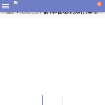
0
Главная
/
Аксессуары
/
Детский рюкзак Nohoo Бегемотик