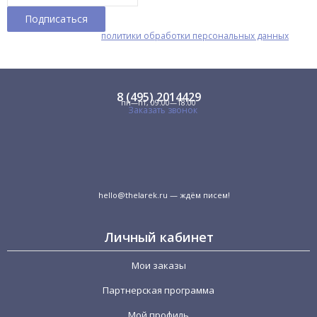
Я принимаю условия
политики обработки персональных данных
8 (495) 2014429
пн—пт, 09:00—18:00
Заказать звонок
hello@thelarek.ru
— ждём писем!
Личный кабинет
Мои заказы
Партнерская программа
Мой профиль