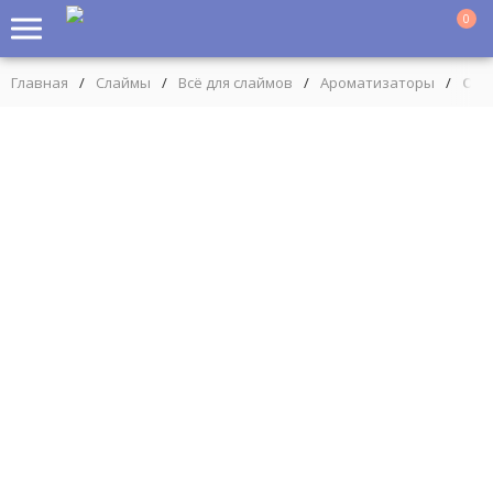
0
Главная
/
Слаймы
/
Всё для слаймов
/
Ароматизаторы
/
Отд